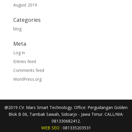
August 2019
Categories
blog
Meta
Log in
Entries feed
Comments feed
WordPress.org
@2019 CV. Mars Smart Technology. Office: Pergudangan Golden
Blok B 06, Tambak Sawah, Sidoarjo - Jawa Timur. CALL/WA:
081330682412.
WEB SEO :
081335203531