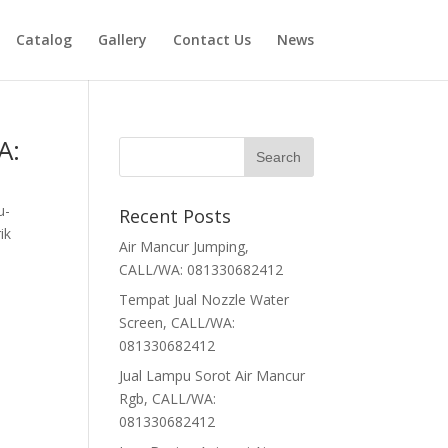
Catalog
Gallery
Contact Us
News
A:
u-
Recent Posts
ik
Air Mancur Jumping,
CALL/WA: 081330682412
Tempat Jual Nozzle Water
Screen, CALL/WA:
081330682412
Jual Lampu Sorot Air Mancur
Rgb, CALL/WA:
081330682412